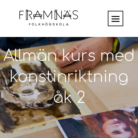
Allmän kurs med
konstinriktning
åk 2